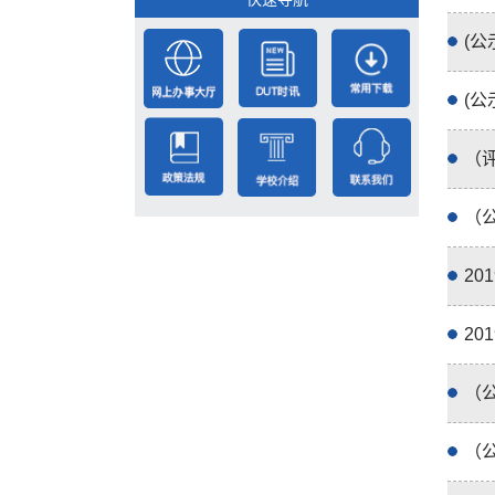
(
(
（评
（
2
2
（
（