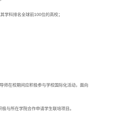
0位或其学科排名全球前100位的高校；
方导师在校期间应积极参与学校国际化活动，面向
应积极与所在学院合作申请学生联培项目。