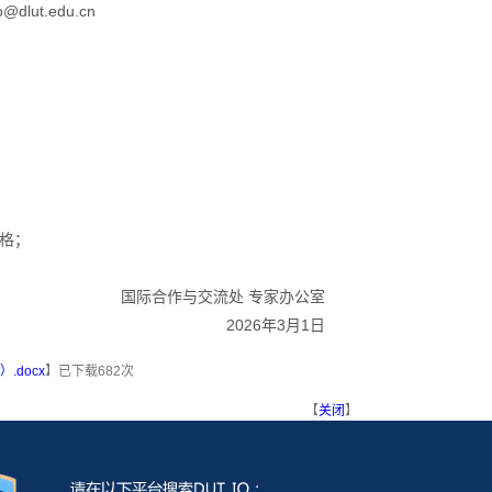
ut.edu.cn
格；
国际合作与交流处 专家办公室
2026年3月1日
.docx
】已下载
682
次
【
关闭
】