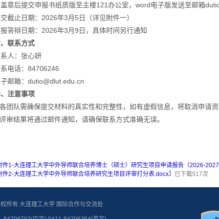
盖章后提交申报书纸质版至主楼121办公室，word电子版发送至邮箱dutio@dl
交截止日期：2026年3月5日（详见附件一）
报答辩日期：2026年3月9日，具体时间另行通知
六、联系方式
联系人：张心妍
系电话：84706246
子邮箱：dutio@dlut.edu.cn
七、注意事项
1.各团队需确保提交材料的真实性和完整性，如有虚假信息，将取消申请资
2.评审结果将通过邮件通知，请确保联系方式准确无误。
附件1-大连理工大学中外导师联合培养博士（硕士）研究生项目申请报告（2026-2027）
附件2-大连理工大学中外导师联合培养研究生项目评审打分表.docx
】已下载
517
次
Reserved. | 版权所有 大连理工大学 国际合作与交流处