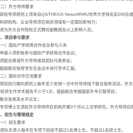
（二）外方导师要求
.高校导师原则上须来自QS/THE/US News/ARWU世界大学排名前20
2.科研机构、企业导师须在相关领域有一定国际影响力；
3.须为外方合作院校正式聘任副教授及以上职称人员。
二、项目参与要求
（一）国际产学研用合作会议参与义务
1.申报人须积极参与国际产学研用合作会议；
2.须配合邀请外方导师或其团队代表参会；
3.鼓励联合指导学生在会议中进行学术汇报。
（二）国际合作交流要求
1.项目执行期内原则上每年至少安排一次中外导师线下联合指导活动，外
本校师生作学术报告不少于1次，鼓励联合申报国家外专引智项目；
.联合发表高水平论文；
3.专项博士生须赴外方导师所在机构开展3个月以上访学研究，外方导师
三、招生与管理规定
（一）招生要求
各团队负责人每年在专项下招收不超过1名博士生，不超过1名硕士生。