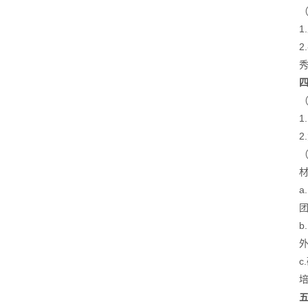
1
a
b
c