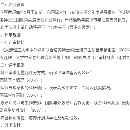
（二）项目管理
1.立项后须每年9月下旬前，向国际合作与交流处提交年度进展报告（包
2.各博士生团队须高度重视项目执行，严格遵循年度评审与动态支持机制，
秀的团队可申请自动获得下一年度指标（最多连续两年）。
四、评审规则
（一）评审材料
. 《大连理工大学中外导师联合培养博士/硕士研究生项目申请报告（2026-
2.大连理工大学中外导师联合培养博士/硕士研究生项目评审打分表（附件2
（二）评审细则
材料评审采用量化评分方式，确保评审过程客观公正：
.团队基本情况（40%）；
团队近五年承担的科研项目、发表高水平论文、专利及获奖情况。
.国际合作基础（30%）；
外方导师简介与工作安排、团队与外方导师合作历史、联合科研项目、国
.研究生培养安排（30%）；
培养目标明确性、培养计划科学性及预期成效。
五、时间安排