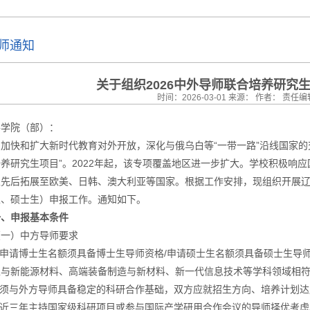
师通知
关于组织2026中外导师联合培养研究
时间：2026-03-01 来源： 作者： 责
各学院（部）：
为加快和扩大新时代教育对外开放，深化与俄乌白等“一带一路”沿线国家的交
培养研究生项目”。2022年起，该专项覆盖地区进一步扩大。学校积极响应
又先后拓展至欧美、日韩、澳大利亚等国家。根据工作安排，现组织开展辽
生、硕士生）申报工作。通知如下。
一、申报基本条件
（一）中方导师要求
1.申请博士生名额须具备博士生导师资格/申请硕士生名额须具备硕士生导
工与新能源材料、高端装备制造与新材料、新一代信息技术等学科领域相
2.须与外方导师具备稳定的科研合作基础，双方应就招生方向、培养计划
3.近三年主持国家级科研项目或参与国际产学研用合作会议的导师择优考虑