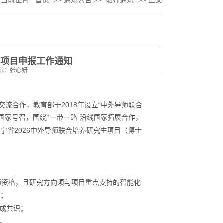
当前位置:
首页
>> 通知公告 >>
教师通知
>> 正文
生项目申报工作通知
任编辑：张心妍
流合作，教育部于2018年设立“中外导师联合
国家号召，围绕“一带一路”沿线国家拓展合作，
宁省2026中外导师联合培养研究生项目（博士
师资格，且研究方向须与项目重点支持的智能化
符；
达成共识；
。