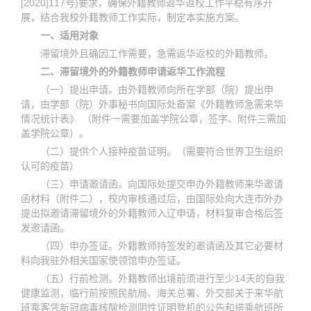
[2020]117号)要求，确保外籍教师返华返校工作平稳有序开
展，结合我校外籍教师工作实际，制定本实施方案。
一、适用对象
滞留境外且确因工作需要，急需返华返校的外籍教师。
二、滞留境外的外籍教师申请返华工作流程
（一）提出申请。由外籍教师向所在学部（院）提出申
请，由学部（院）外事秘书向国际处备案《外籍教师急需来华
情况统计表》 （附件一需要加盖学院公章，签字、附件三需加
盖学院公章）。
（二）提供
个人接种疫苗证明。（需要符合世界卫生组织
认可的疫苗）
（三）申请邀请函。向国际处提交申办外籍教师来华邀请
函材料（附件二），校内审核通过后，由国际处向大连市外办
提出拟邀请滞留境外的外籍教师入辽申请，材料复审合格后签
发邀请函。
（四）申办签证。外籍教师持签发的邀请函及其它必要材
料向我驻外相关国家使领馆申办签证。
（五）行前检测。外籍教师出境前须进行至少14天的自我
健康监测，临行前按照民航局、海关总署、外交部关于来华航
班乘客凭新冠病毒核酸检测阴性证明登机的公告和搭乘航班所