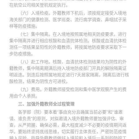
在航空公司相关登机规定执行。
（六）入境检疫。外籍教师下机后，须按规定接受入境地
海关部门的健康检测、医学巡查、流行病学调查、鼻咽拭子采
样等防疫措施。
（七）集中隔离。在入境地按照属地相关防疫要求，进行
集中隔离并进行相应核酸和血清抗体检测。核酸或血清抗体检
测任一项结果呈阳性的外籍教师，将按属地防疫要求采取下一
步防疫措施。
（八）赴工作地。核酸、血清抗体检测结果均为阴性的外
籍教师，集中隔离期满后持入境地防疫部门开具的解除隔离证
明返连。到连后按照属地规定进行7天居家隔离，隔离后进行核
酸检测，结果为阴性方可进校。
（九）费用。外籍教师接受检测和集中医学观察产生的费
用由个人承担。
三、加强外籍教师全过程管理
各学部（院）要本着“事由充分且确属当前必要”和“谁邀
请、谁负责”的原则，对拟邀请入境外籍教师要加强评估、审
查，从严把握、确保必需，最大程度减少不必要的疫情期间返
华。要始终坚持底线思维，切实履行主体责任，严密防范疫情
输入风险，指导外籍教师做好入境前和入境后一系列的防控工