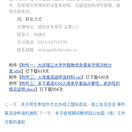
作，实现境外到境内的全链条防控、无缝连接和闭环管理，避
免托管失控。
四、联系方式
办理地址：国际处专家科 主楼121
联系人：张赫伦
办公电话：0411-84706195
联系邮箱：zhanghl@dlut.edu.cn
附件【
附件一：大连理工大学外籍教师急需来华情况统计
表.xlsx
】已下载
619
次
附件【
附件二：入境邀请函申请材料.rar
】已下载
430
次
附件【
附件三：关于邀请XXX入境来华事由必要性、紧迫性的
情况说明.docx
】已下载
556
次
上一条：
关于师生参加外方主办线上国际会议、线上会见会谈 等外
事活动申请的通知
下一条：
关于疫情期间教师因公出国（境）工作
方案的通知