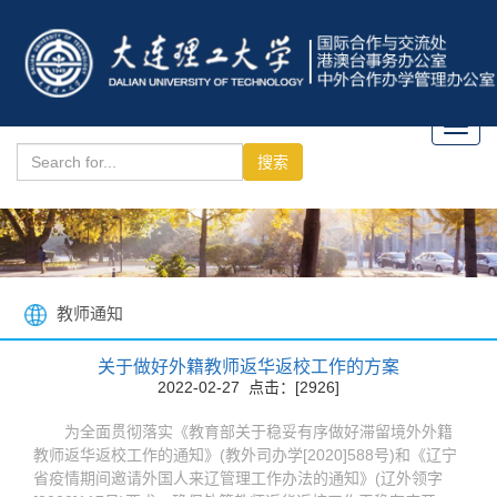
Toggl
navig
教师通知
关于做好外籍教师返华返校工作的方案
2022-02-27 点击：[
2926
]
为全面贯彻落实《教育部关于稳妥有序做好滞留境外外籍
教师返华返校工作的通知》(教外司办学[2020]588号)和《辽宁
省疫情期间邀请外国人来辽管理工作办法的通知》(辽外领字