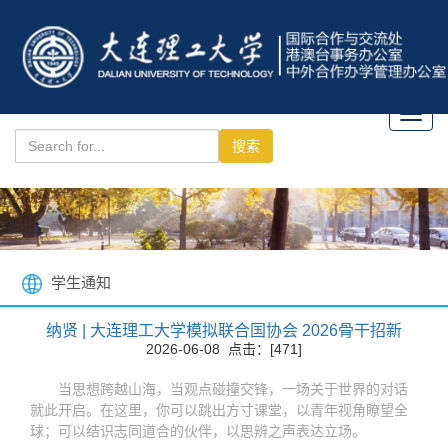
Toggl
navig
学生通知
纳贤 | 大连理工大学模拟联合国协会 2026骨干招新
2026-06-08 点击：[
471
]
当思想跨越山海，当观点碰撞交锋，一场关于世界的对话
就此开启。在这里，你可以跳出方寸课堂，以青年视角瞭望全
球；可以结识志同道合的伙伴，以思辨之声表达立场。