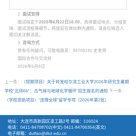
2.
面试安排
面试拟定于
2026年6月22日18:00
，具体面试地点、分组安
排、面试流程等细节，将提前在微信群内通知，请各位候选人
密切关注群消息。
3.
咨询方式
若有任何疑问，可致电联系：84708191 史老师
国际合作与交流处
2026年6月8日
上一条：
（短期项目）关于转发哈尔滨工业大学2026年研究生暑期
学校“北纬66°：古气候与地球化学循环”招生报名的通知
下一条：
（学校资助项目）“连理全球”留学专项（2026年第2批）
地址：大连市高新园区凌工路2号 邮编：116024
电话：0411-84708702(中文) 0411-84706354(英文)
电子邮箱：dutfao@dlut.edu.cn