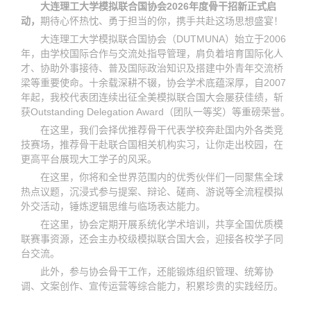
大连理工大学模拟联合国协会2026年度骨干招新正式启
动，
期待心怀热忱、勇于担当的你，携手共赴这场思想盛宴！
大连理工大学模拟联合国协会（DUTMUNA）始立于2006
年，由学校国际合作与交流处指导管理，肩负着培育国际化人
才、协助外事接待、普及国际政治知识及搭建中外青年交流桥
梁等重要使命。十余载深耕不辍，协会学术底蕴深厚，自2007
年起，我校代表团连续出征全美模拟联合国大会屡获佳绩，斩
获Outstanding Delegation Award（团队一等奖）等重磅荣誉。
在这里，我们会择优推荐骨干代表学校奔赴国内外各类竞
技赛场，推荐骨干赴联合国相关机构实习，让你走出校园，在
更高平台展现大工学子的风采。
在这里，你将和全世界范围内的优秀伙伴们一同聚焦全球
热点议题，沉浸式参与提案、辩论、磋商、游说等全流程模拟
外交活动，锤炼逻辑思维与临场表达能力。
在这里，协会定期开展系统化学术培训，共享全国优质模
联赛事资源，还会主办校级模拟联合国大会，迎接各校学子同
台交流。
此外，参与协会骨干工作，还能锻炼组织管理、统筹协
调、文案创作、宣传运营等综合能力，积累珍贵的实践经历。