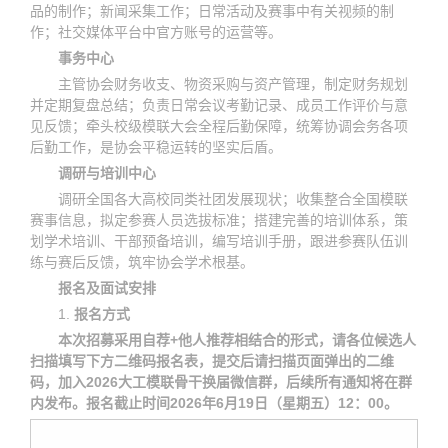
品的制作；新闻采集工作；日常活动及赛事中有关视频的制
作；社交媒体平台中官方账号的运营等。
事务中心
主管协会财务收支、物资采购与资产管理，制定财务规划
并定期复盘总结；负责日常会议考勤记录、成员工作评价与意
见反馈；牵头校级模联大会全程后勤保障，统筹协调会务各项
后勤工作，是协会平稳运转的坚实后盾。
调研与培训中心
调研全国各大高校同类社团发展现状；收集整合全国模联
赛事信息，拟定参赛人员选拔标准；搭建完善的培训体系，策
划学术培训、干部预备培训，编写培训手册，跟进参赛队伍训
练与赛后反馈，筑牢协会学术根基。
报名及面试安排
1.
报名方式
本次招募采用
自荐+他人推荐
相结合的形式，请各位候选人
扫描填写下方二维码报名表，提交后请扫描页面弹出的二维
码，加入2026大工模联骨干换届微信群，后续所有通知将在群
内发布。报名截止时间2026年6月19日（星期五）12：00。