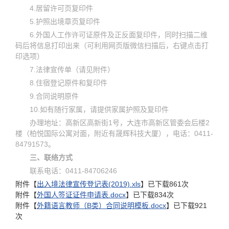
4.居留许可页复印件
5.护照出境章页复印件
6.外国人工作许可证原件及正反面复印件，同时扫描二维
码后将信息打印出来（可利用网页版微信扫描后，右键点击打
印选项）
7.
法律宣传单（请见附件）
8.
住宿登记原件和复印件
9.
合同说明原件
10.
如有随行家属，请提供家属护照及复印件
办理地址：高新区高新街1号，大连市高新区管委会后楼2
楼（柏悦国际公寓对面，附近有晟辉科技大厦），电话：0411-
84791573。
三、联络方式
联系电话：0411-84706246
附件【
出入境法律宣传登记表(2019).xls
】已下载
861
次
附件【
外国人签证证件申请表.docx
】已下载
834
次
附件【
外籍语言教师（B类）合同说明模板.docx
】已下载
921
次