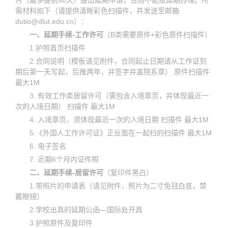
需材料如下（请提供清晰彩色扫描件，并发送至邮箱
dutio@dlut.edu.cn）：
一、延期手续-工作许可
（B类需要原件+彩色原件扫描件）
1.护照首页扫描件
2.合同说明（模板请见附件，合同起止日期请从工作证到
期后第一天写起，后推两年，并签字并盖院系章） 原件扫描件
最大1M
3. 有效工作类居留许可（需包含入境章页，并体现最近一
次的入境日期） 扫描件 最大1M
4.
入境章页，须体现最近一次的入境日期
扫描件 最大1M
5.《外国人工作许可证》正反面在一起扫的扫描件 最大1M
6. 电子签名
7. 近期6个月内证件照
二、延期手续-居留许可
（复印件黑白）
1.带照片的申请表（请见附件，照片为二寸免冠白底，禁
戴眼镜）
2.学校出具的延期公函—国际处开具
3.护照原件及复印件