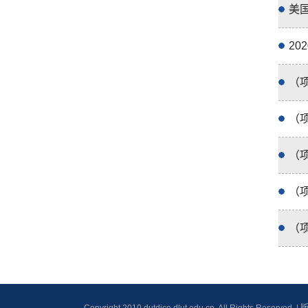
美
2
（项
（
（
（
（